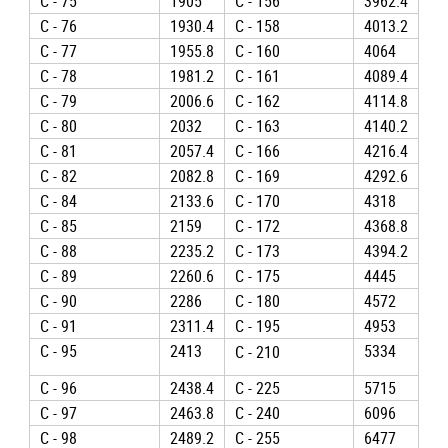
C - 75
1905
C - 156
3962.4
C - 76
1930.4
C - 158
4013.2
C - 77
1955.8
C - 160
4064
C - 78
1981.2
C - 161
4089.4
C - 79
2006.6
C - 162
4114.8
C - 80
2032
C - 163
4140.2
C - 81
2057.4
C - 166
4216.4
C - 82
2082.8
C - 169
4292.6
C - 84
2133.6
C - 170
4318
C - 85
2159
C - 172
4368.8
C - 88
2235.2
C - 173
4394.2
C - 89
2260.6
C - 175
4445
C - 90
2286
C - 180
4572
C - 91
2311.4
C - 195
4953
C - 95
2413
5334
C - 210
C - 96
2438.4
C - 225
5715
C - 97
2463.8
C - 240
6096
C - 98
2489.2
C - 255
6477