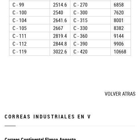
C - 99
2514.6
C - 270
6858
C - 100
2540
C - 300
7620
C - 104
2641.6
C - 315
8001
C - 105
2667
C - 330
8382
C - 111
2819.4
C - 360
9144
C - 112
2844.8
C - 390
9906
C - 119
3022.6
C - 420
10668
VOLVER ATRAS
CORREAS INDUSTRIALES EN V
Correas Continental Flanco Angosto