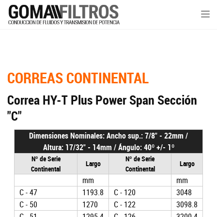
Tog
nav
CORREAS CONTINENTAL
Correa HY-T Plus Power Span Sección
"C"
Dimensiones Nominales: Ancho sup.: 7/8" - 22mm /
Altura: 17/32" - 14mm / Ángulo: 40º +/- 1º
Nº de Serie
Nº de Serie
Largo
Largo
Continental
Continental
mm
mm
C - 47
1193.8
C - 120
3048
C - 50
1270
C - 122
3098.8
C - 51
1295.4
C - 126
3200.4