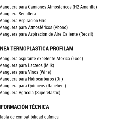
Manguera para Camiones Atmosfericos
(H2 Amarilla)
Manguera Semillera
Manguera Aspiracion Gris
Manguera para Atmosféricos
(Abono)
Manguera para Aspiracion de Aire Caliente
(Redsil)
INEA TERMOPLASTICA PROFILAM
Manguera aspirante expelente Atoxica
(Food)
Manguera para Lacteos
(Milk)
Manguera para Vinos
(Wine)
Manguera para Hidrocarburos
(Oil)
Manguera para Químicos
(Rauchem)
Manguera Agricola
(Superelastic)
NFORMACIÓN TÉCNICA
Tabla de compatibilidad química