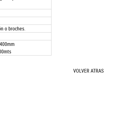
ón o broches.
1400mm
00mts
VOLVER ATRAS