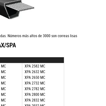
das. Números más altos de 3000 son correas lisas
AX/SPA
0 MC
XPA 2582 MC
0 MC
XPA 2632 MC
2 MC
XPA 2650 MC
0 MC
XPA 2732 MC
7 MC
XPA 2782 MC
0 MC
XPA 2800 MC
2 MC
XPA 2832 MC
7 MC
XPA 2932 MC