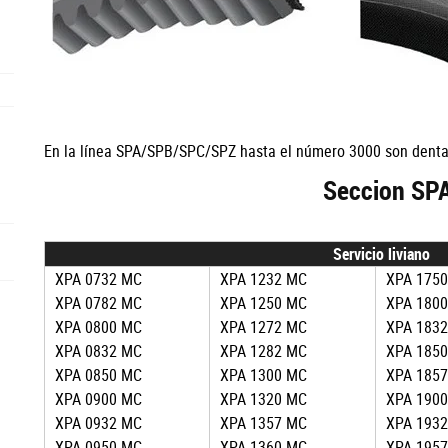
En la línea SPA/SPB/SPC/SPZ hasta el número 3000 son denta
Seccion SP
Servicio liviano
XPA 0732 MC
XPA 1232 MC
XPA 175
XPA 0782 MC
XPA 1250 MC
XPA 180
XPA 0800 MC
XPA 1272 MC
XPA 183
XPA 0832 MC
XPA 1282 MC
XPA 185
XPA 0850 MC
XPA 1300 MC
XPA 185
XPA 0900 MC
XPA 1320 MC
XPA 190
XPA 0932 MC
XPA 1357 MC
XPA 193
XPA 0950 MC
XPA 1360 MC
XPA 195